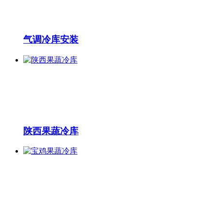
气调冷库安装
陕西果蔬冷库